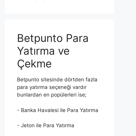
Betpunto Para
Yatırma ve
Çekme
Betpunto sitesinde dörtden fazla
para yatırma seçeneği vardır
bunlardan en popülerleri ise;
- Banka Havalesi ile Para Yatırma
- Jeton ile Para Yatırma