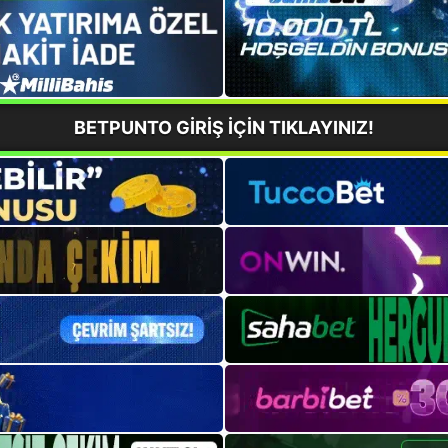
BETPUNTO GİRİŞ İÇİN TIKLAYINIZ!