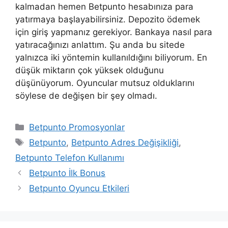
kalmadan hemen Betpunto hesabınıza para
yatırmaya başlayabilirsiniz. Depozito ödemek
için giriş yapmanız gerekiyor. Bankaya nasıl para
yatıracağınızı anlattım. Şu anda bu sitede
yalnızca iki yöntemin kullanıldığını biliyorum. En
düşük miktarın çok yüksek olduğunu
düşünüyorum. Oyuncular mutsuz olduklarını
söylese de değişen bir şey olmadı.
Kategoriler
Betpunto Promosyonlar
Etiketler
Betpunto
,
Betpunto Adres Değişikliği
,
Betpunto Telefon Kullanımı
Betpunto İlk Bonus
Betpunto Oyuncu Etkileri