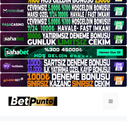
İçeriğe
atla
Menü