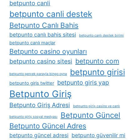
betpunto canli
betpunto canli destek
Betpunto Canlı Bahis
betpunto canlı bahis sitesi
betpunto canlı destek birimi
betpunto canlı maçlar
Betpunto casino oyunları
betpunto com
betpunto casino sitesi
betpunto girisi
betpunto gerçek parayla bingo oyna
betpunto giris yap
betpunto giris twitter
Betpunto Giriş
Betpunto Giriş Adresi
betpunto giriş casino ve canlı
Betpunto Güncel
betpunto giriş sosyal medyası
Betpunto Güncel Adres
betpunto güncel adresi
betpunto güvenilir mi