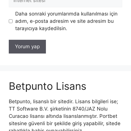
sitesi
Daha sonraki yorumlarımda kullanılması için
adım, e-posta adresim ve site adresim bu
tarayıcıya kaydedilsin.
Betpunto Lisans
Betpunto, lisanslı bir sitedir. Lisans bilgileri ise;
TT Software B.V. şirketinin 8740/JAZ Nolu
Curacao lisansı altında lisanslanmıştır. Portbet
sitesine güvenli bir şekilde giriş yapabilir, sitede
rahatlıkla bahis oynayabilirsiniz.