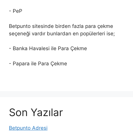
- PeP
Betpunto sitesinde birden fazla para çekme
seçeneği vardır bunlardan en popülerleri ise;
- Banka Havalesi ile Para Çekme
- Papara ile Para Çekme
Son Yazılar
Betpunto Adresi