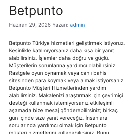
Betpunto
Haziran 29, 2026
Yazarı:
admin
Betpunto Türkiye hizmetleri geliştirmek istiyoruz.
Kesinlikle katılmıyorsanız daha kısa bir yanıt
alabilirsiniz. İşlemler daha doğru ve güçlü.
Müşterilerin sorunlarına yardımcı olabilirsiniz.
Rastgele oyun oynamak veya canlı bahis
sitesinden para koymak veya almak istiyorsanız
Betpunto Müşteri Hizmetlerinden yardım
alabilirsiniz. Makalenizi araştırmak için çevrimiçi
desteği kullanmak istemiyorsanız etkileşimli
aşamada bize mesaj gönderebilirsiniz; birkaç
gün içinde size yanıt vereceğiz. İnsanlara
sorularında yardımcı olmak için Betpunto
müşteri hizmetlerini kullanabilirsiniz. Bunu