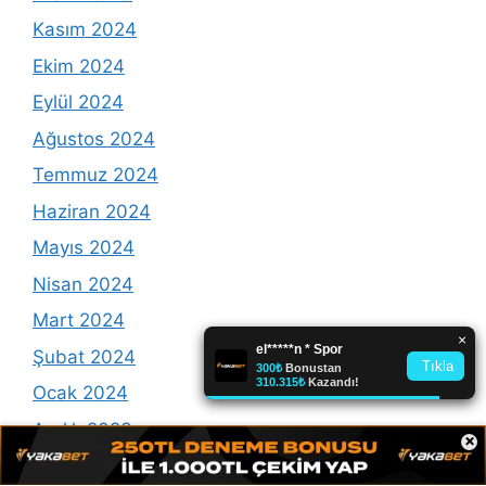
Kasım 2024
Ekim 2024
Eylül 2024
Ağustos 2024
Temmuz 2024
Haziran 2024
Mayıs 2024
Nisan 2024
Mart 2024
Şubat 2024
Ocak 2024
Aralık 2023
×
Kasım 2023