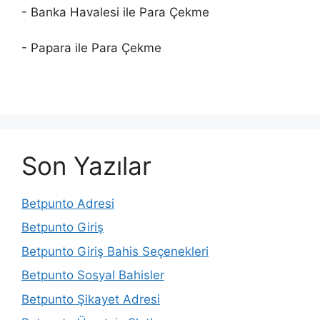
- Banka Havalesi ile Para Çekme
- Papara ile Para Çekme
Son Yazılar
Betpunto Adresi
Betpunto Giriş
Betpunto Giriş Bahis Seçenekleri
Betpunto Sosyal Bahisler
Betpunto Şikayet Adresi