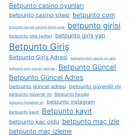
Betpunto casino oyunları
betpunto com
betpunto casino sitesi
betpunto girisi
betpunto gerçek parayla bingo oyna
betpunto giris yap
betpunto giris twitter
Betpunto Giriş
Betpunto Giriş Adresi
betpunto giriş casino ve canlı
Betpunto Güncel
betpunto giriş sosyal medyası
Betpunto Güncel Adres
betpunto güncel adresi
betpunto güvenilir mi
betpunto güvenlir mi
Betpunto hesabı
betpunto instagram
betpunto hizmetleri url
Betpunto kayıt
betpunto kayit
betpunto maç izle
betpunto kaç oldu
betpunto maç izleme