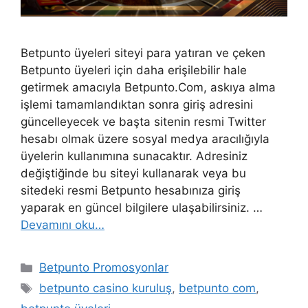
Betpunto üyeleri siteyi para yatıran ve çeken
Betpunto üyeleri için daha erişilebilir hale
getirmek amacıyla Betpunto.Com, askıya alma
işlemi tamamlandıktan sonra giriş adresini
güncelleyecek ve başta sitenin resmi Twitter
hesabı olmak üzere sosyal medya aracılığıyla
üyelerin kullanımına sunacaktır. Adresiniz
değiştiğinde bu siteyi kullanarak veya bu
sitedeki resmi Betpunto hesabınıza giriş
yaparak en güncel bilgilere ulaşabilirsiniz. …
Devamını oku…
Kategoriler
Betpunto Promosyonlar
Etiketler
betpunto casino kuruluş
,
betpunto com
,