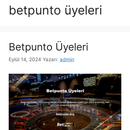
betpunto üyeleri
Betpunto Üyeleri
Eylül 14, 2024
Yazarı:
admin