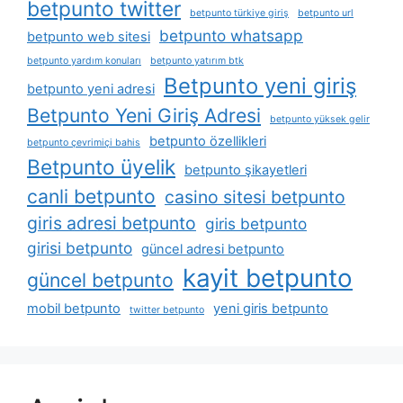
betpunto twitter
betpunto türkiye giriş
betpunto url
betpunto whatsapp
betpunto web sitesi
betpunto yardım konuları
betpunto yatırım btk
Betpunto yeni giriş
betpunto yeni adresi
Betpunto Yeni Giriş Adresi
betpunto yüksek gelir
betpunto özellikleri
betpunto çevrimiçi bahis
Betpunto üyelik
betpunto şikayetleri
canli betpunto
casino sitesi betpunto
giris adresi betpunto
giris betpunto
girisi betpunto
güncel adresi betpunto
kayit betpunto
güncel betpunto
mobil betpunto
yeni giris betpunto
twitter betpunto