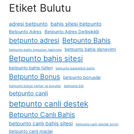
Etiket Bulutu
adresi betpunto
bahis sitesi betpunto
Betpunto Adres
Betpunto Adres Değişikliği
betpunto adresi
Betpunto Bahis
betpunto bahis deneyimi
betpunto bahis bonusları hakkında
Betpunto bahis sitesi
betpunto bahis türleri
betpunto basketbol bahis
Betpunto Bonus
betpunto bonuslar
betpunto bonus şartlar ve koşullar
betpunto btk
betpunto canli
betpunto canli destek
Betpunto Canlı Bahis
betpunto canlı bahis sitesi
betpunto canlı destek birimi
betpunto canlı maçlar