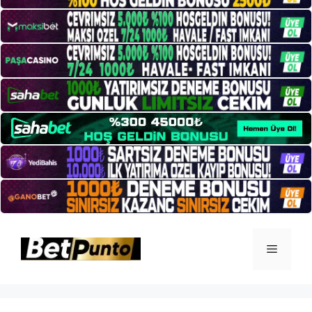
İçeriğe
atla
Menü