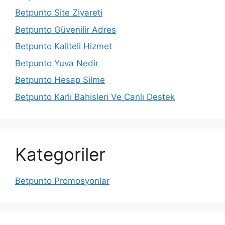
Betpunto Site Ziyareti
Betpunto Güvenilir Adres
Betpunto Kaliteli Hizmet
Betpunto Yuva Nedir
Betpunto Hesap Silme
Betpunto Karlı Bahisleri Ve Canlı Destek
Kategoriler
Betpunto Promosyonlar