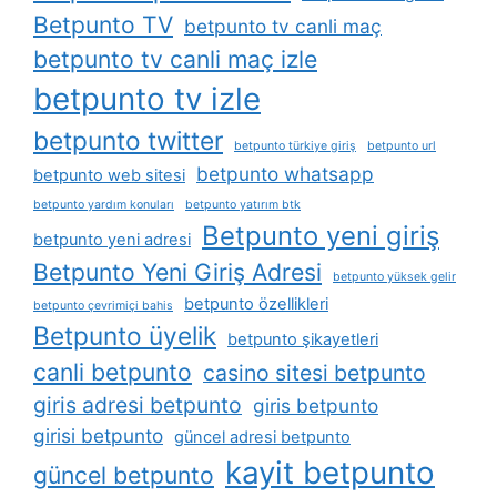
Betpunto TV
betpunto tv canli maç
betpunto tv canli maç izle
betpunto tv izle
betpunto twitter
betpunto türkiye giriş
betpunto url
betpunto whatsapp
betpunto web sitesi
betpunto yardım konuları
betpunto yatırım btk
Betpunto yeni giriş
betpunto yeni adresi
Betpunto Yeni Giriş Adresi
betpunto yüksek gelir
betpunto özellikleri
betpunto çevrimiçi bahis
Betpunto üyelik
betpunto şikayetleri
canli betpunto
casino sitesi betpunto
giris adresi betpunto
giris betpunto
girisi betpunto
güncel adresi betpunto
kayit betpunto
güncel betpunto