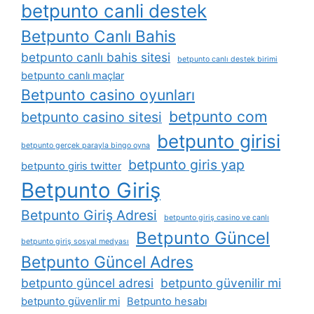
betpunto canli destek
Betpunto Canlı Bahis
betpunto canlı bahis sitesi
betpunto canlı destek birimi
betpunto canlı maçlar
Betpunto casino oyunları
betpunto com
betpunto casino sitesi
betpunto girisi
betpunto gerçek parayla bingo oyna
betpunto giris yap
betpunto giris twitter
Betpunto Giriş
Betpunto Giriş Adresi
betpunto giriş casino ve canlı
Betpunto Güncel
betpunto giriş sosyal medyası
Betpunto Güncel Adres
betpunto güncel adresi
betpunto güvenilir mi
betpunto güvenlir mi
Betpunto hesabı