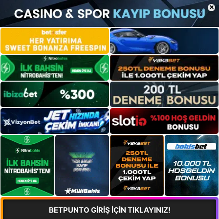
×
BETPUNTO GİRİŞ İÇİN TIKLAYINIZ!