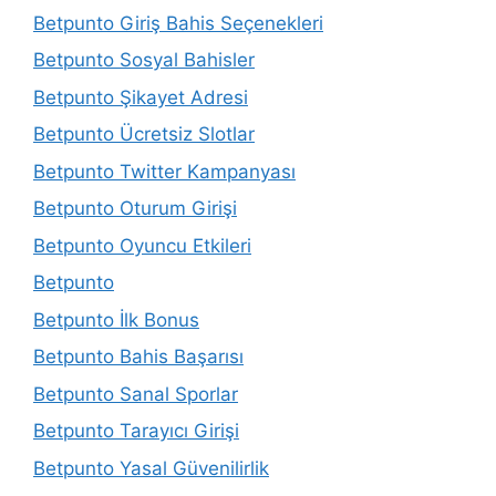
Betpunto Giriş Bahis Seçenekleri
Betpunto Sosyal Bahisler
Betpunto Şikayet Adresi
Betpunto Ücretsiz Slotlar
Betpunto Twitter Kampanyası
Betpunto Oturum Girişi
Betpunto Oyuncu Etkileri
Betpunto
Betpunto İlk Bonus
Betpunto Bahis Başarısı
Betpunto Sanal Sporlar
Betpunto Tarayıcı Girişi
Betpunto Yasal Güvenilirlik