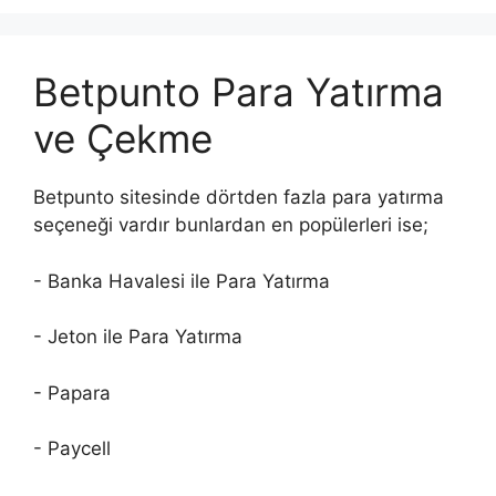
Betpunto Para Yatırma
ve Çekme
Betpunto sitesinde dörtden fazla para yatırma
seçeneği vardır bunlardan en popülerleri ise;
- Banka Havalesi ile Para Yatırma
- Jeton ile Para Yatırma
- Papara
- Paycell