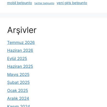
mobil betpunto
yeni giris betpunto
twitter betpunto
Arşivler
Temmuz 2026
Haziran 2026
Eylül 2025
Haziran 2025
Mayıs 2025
Şubat 2025
Ocak 2025
Aralık 2024
Kasım 2024