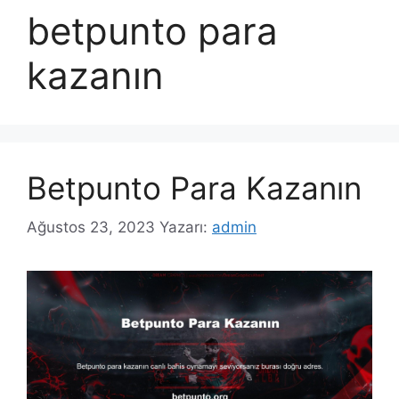
betpunto para
kazanın
Betpunto Para Kazanın
Ağustos 23, 2023
Yazarı:
admin