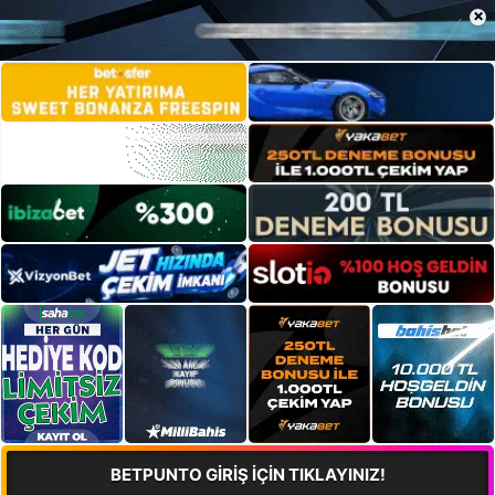
×
BETPUNTO GİRİŞ İÇİN TIKLAYINIZ!