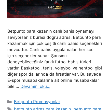
Betpunto para kazanın canlı bahis oynamayı
seviyorsanız burası doğru adres. Betpunto para
kazanmak için çok çeşitli canlı bahis seçenekleri
mevcuttur. Canlı bahis uygulamaları her spor
için seçenekler sunar. Şansınızı
deneyebileceğiniz farklı futbol bahis türleri
vardır. Basketbol, ​​tenis, voleybol ve hentbol gibi
diğer spor dallarında da fırsatlar var. Bu sayede
E-spor müsabakalarına ait online müsabakalar
bile …
Devamını oku…
Kategoriler
Betpunto Promosyonlar
Etiketler
betpunto adres para kazanın
,
betpunto para