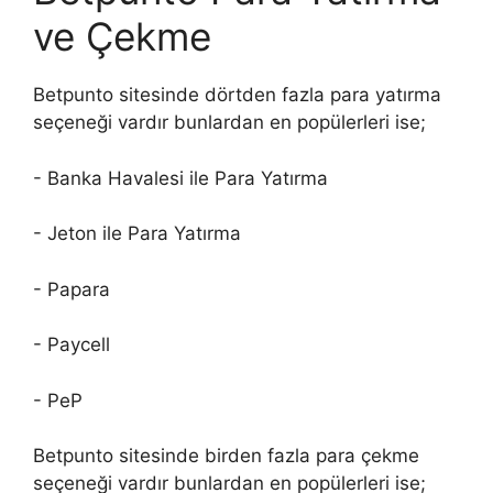
ve Çekme
Betpunto sitesinde dörtden fazla para yatırma
seçeneği vardır bunlardan en popülerleri ise;
- Banka Havalesi ile Para Yatırma
- Jeton ile Para Yatırma
- Papara
- Paycell
- PeP
Betpunto sitesinde birden fazla para çekme
seçeneği vardır bunlardan en popülerleri ise;