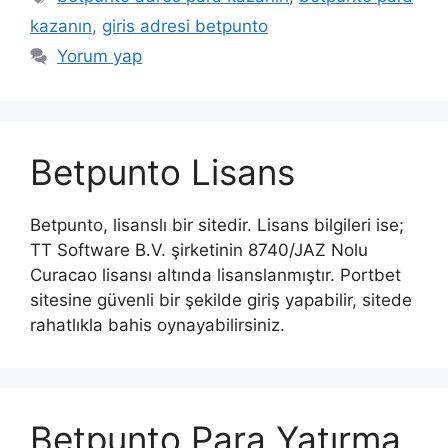
kazanın
,
giris adresi betpunto
Yorum yap
Betpunto Lisans
Betpunto, lisanslı bir sitedir. Lisans bilgileri ise;
TT Software B.V. şirketinin 8740/JAZ Nolu
Curacao lisansı altında lisanslanmıştır. Portbet
sitesine güvenli bir şekilde giriş yapabilir, sitede
rahatlıkla bahis oynayabilirsiniz.
Betpunto Para Yatırma