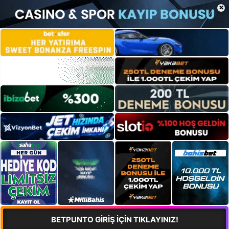
×
BETPUNTO GİRİŞ İÇİN TIKLAYINIZ!