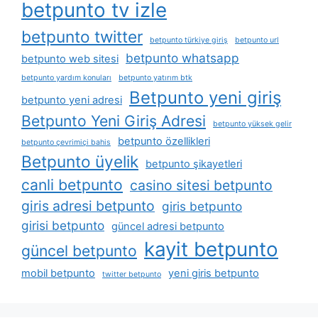
betpunto tv izle
betpunto twitter
betpunto türkiye giriş
betpunto url
betpunto whatsapp
betpunto web sitesi
betpunto yardım konuları
betpunto yatırım btk
Betpunto yeni giriş
betpunto yeni adresi
Betpunto Yeni Giriş Adresi
betpunto yüksek gelir
betpunto özellikleri
betpunto çevrimiçi bahis
Betpunto üyelik
betpunto şikayetleri
canli betpunto
casino sitesi betpunto
giris adresi betpunto
giris betpunto
girisi betpunto
güncel adresi betpunto
kayit betpunto
güncel betpunto
mobil betpunto
yeni giris betpunto
twitter betpunto