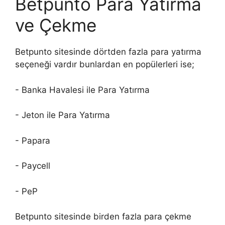
Betpunto Para Yatırma
ve Çekme
Betpunto sitesinde dörtden fazla para yatırma
seçeneği vardır bunlardan en popülerleri ise;
- Banka Havalesi ile Para Yatırma
- Jeton ile Para Yatırma
- Papara
- Paycell
- PeP
Betpunto sitesinde birden fazla para çekme