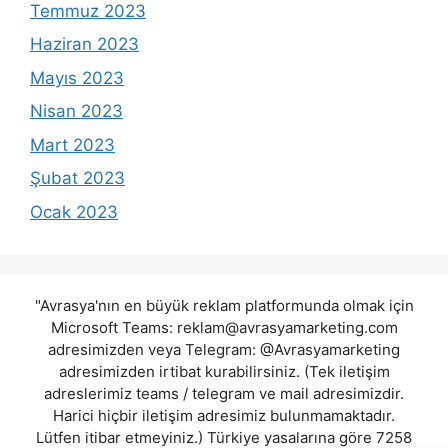
Temmuz 2023
Haziran 2023
Mayıs 2023
Nisan 2023
Mart 2023
Şubat 2023
Ocak 2023
"Avrasya'nın en büyük reklam platformunda olmak için
Microsoft Teams:
reklam@avrasyamarketing.com
adresimizden veya Telegram: @Avrasyamarketing
adresimizden irtibat kurabilirsiniz. (Tek iletişim
adreslerimiz teams / telegram ve mail adresimizdir.
Harici hiçbir iletişim adresimiz bulunmamaktadır.
Lütfen itibar etmeyiniz.) Türkiye yasalarına göre 7258