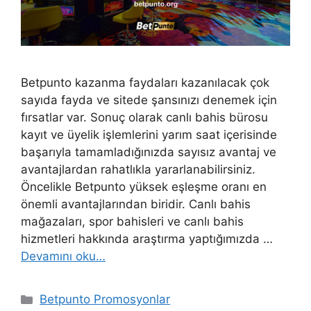
Betpunto kazanma faydaları kazanılacak çok
sayıda fayda ve sitede şansınızı denemek için
fırsatlar var. Sonuç olarak canlı bahis bürosu
kayıt ve üyelik işlemlerini yarım saat içerisinde
başarıyla tamamladığınızda sayısız avantaj ve
avantajlardan rahatlıkla yararlanabilirsiniz.
Öncelikle Betpunto yüksek eşleşme oranı en
önemli avantajlarından biridir. Canlı bahis
mağazaları, spor bahisleri ve canlı bahis
hizmetleri hakkında araştırma yaptığımızda …
Devamını oku…
Kategoriler
Betpunto Promosyonlar