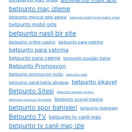
betpunto maç izleme
betpunto mevcut giriş adresi
betpunto mobil bingo bahis sitesi
betpunto mobil giriş
betpunto nasil bir site
betpunto online casino
betpunto para yatirma
betpunto para yatırma
betpunto para çekme
betpunto popüler bahis
Betpunto Promosyon
betpunto promosyon kodu
betpunto rulet
betpunto sikayet
betpunto sanal bahis altyapısı
Betpunto Sitesi
betpunto sonraki oyuncu
Betpunto sosyal medya
betpunto sorunsuz hizmetler
betpunto spor bahisleri
betpunto telegram
Betpunto TV
betpunto tv canli maç
betpunto tv canli maç izle