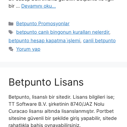
bir …
Devamını oku…
Kategoriler
Betpunto Promosyonlar
Etiketler
betpunto canlı bingonun kuralları nelerdir
,
betpunto hesap kapatma i̇şlemi
,
canli betpunto
Yorum yap
Betpunto Lisans
Betpunto, lisanslı bir sitedir. Lisans bilgileri ise;
TT Software B.V. şirketinin 8740/JAZ Nolu
Curacao lisansı altında lisanslanmıştır. Portbet
sitesine güvenli bir şekilde giriş yapabilir, sitede
rahatlıkla bahis oynayabilirsiniz.