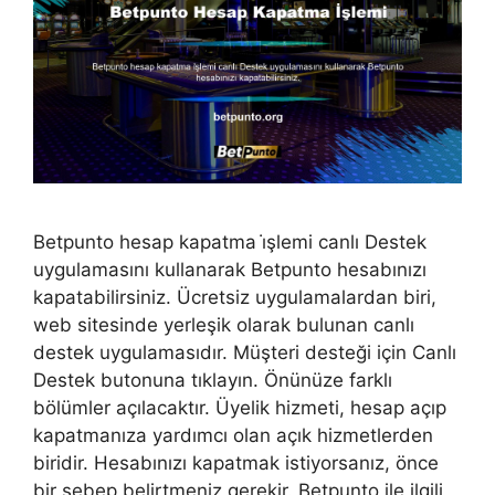
Betpunto hesap kapatma i̇şlemi canlı Destek
uygulamasını kullanarak Betpunto hesabınızı
kapatabilirsiniz. Ücretsiz uygulamalardan biri,
web sitesinde yerleşik olarak bulunan canlı
destek uygulamasıdır. Müşteri desteği için Canlı
Destek butonuna tıklayın. Önünüze farklı
bölümler açılacaktır. Üyelik hizmeti, hesap açıp
kapatmanıza yardımcı olan açık hizmetlerden
biridir. Hesabınızı kapatmak istiyorsanız, önce
bir sebep belirtmeniz gerekir. Betpunto ile ilgili