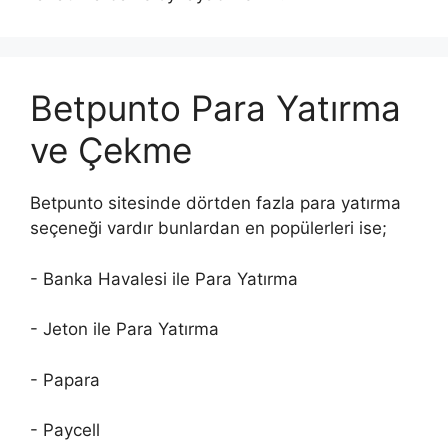
Betpunto Para Yatırma
ve Çekme
Betpunto sitesinde dörtden fazla para yatırma
seçeneği vardır bunlardan en popülerleri ise;
- Banka Havalesi ile Para Yatırma
- Jeton ile Para Yatırma
- Papara
- Paycell