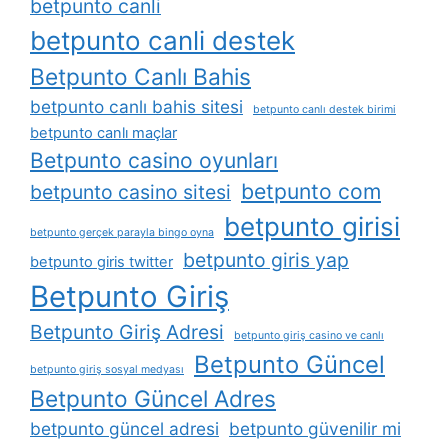
betpunto canli
betpunto canli destek
Betpunto Canlı Bahis
betpunto canlı bahis sitesi
betpunto canlı destek birimi
betpunto canlı maçlar
Betpunto casino oyunları
betpunto com
betpunto casino sitesi
betpunto girisi
betpunto gerçek parayla bingo oyna
betpunto giris yap
betpunto giris twitter
Betpunto Giriş
Betpunto Giriş Adresi
betpunto giriş casino ve canlı
Betpunto Güncel
betpunto giriş sosyal medyası
Betpunto Güncel Adres
betpunto güncel adresi
betpunto güvenilir mi