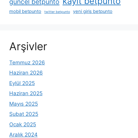
kayit betpunto
güncel betpunto
mobil betpunto
yeni giris betpunto
twitter betpunto
Arşivler
Temmuz 2026
Haziran 2026
Eylül 2025
Haziran 2025
Mayıs 2025
Şubat 2025
Ocak 2025
Aralık 2024