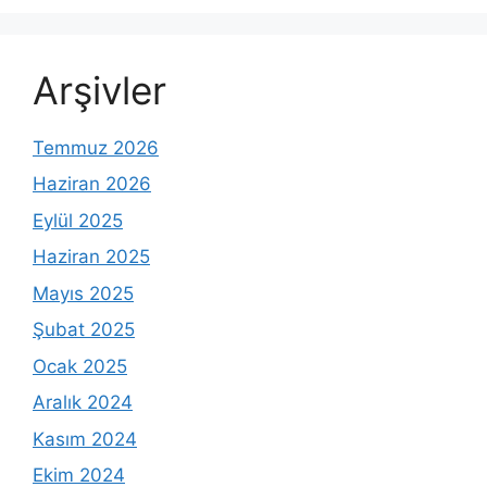
Arşivler
Temmuz 2026
Haziran 2026
Eylül 2025
Haziran 2025
Mayıs 2025
Şubat 2025
Ocak 2025
Aralık 2024
Kasım 2024
Ekim 2024