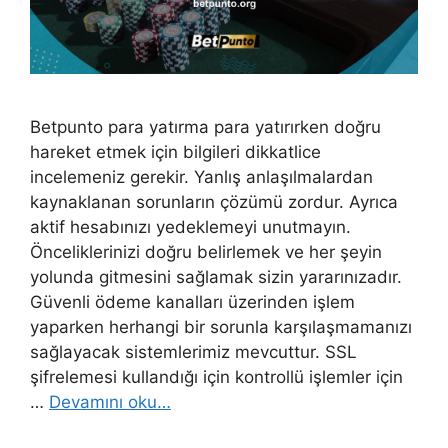
Betpunto para yatırma para yatırırken doğru
hareket etmek için bilgileri dikkatlice
incelemeniz gerekir. Yanlış anlaşılmalardan
kaynaklanan sorunların çözümü zordur. Ayrıca
aktif hesabınızı yedeklemeyi unutmayın.
Önceliklerinizi doğru belirlemek ve her şeyin
yolunda gitmesini sağlamak sizin yararınızadır.
Güvenli ödeme kanalları üzerinden işlem
yaparken herhangi bir sorunla karşılaşmamanızı
sağlayacak sistemlerimiz mevcuttur. SSL
şifrelemesi kullandığı için kontrollü işlemler için
…
Devamını oku…