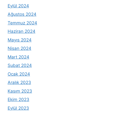
Eylül 2024
Ağustos 2024
Temmuz 2024
Haziran 2024
Mayıs 2024
Nisan 2024
Mart 2024
Şubat 2024
Ocak 2024
Aralık 2023
Kasım 2023
Ekim 2023
Eylül 2023