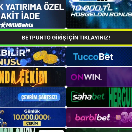
BETPUNTO GİRİŞ İÇİN TIKLAYINIZ!