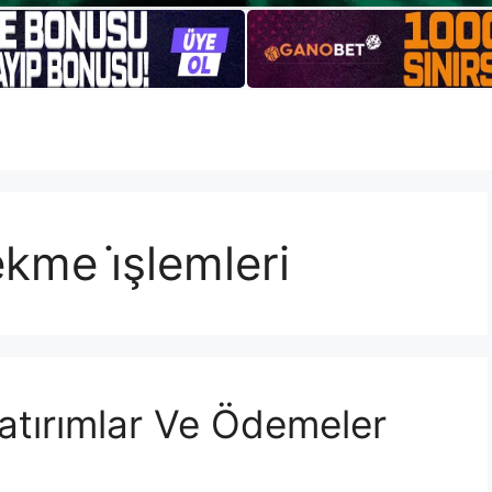
kme i̇şlemleri
atırımlar Ve Ödemeler