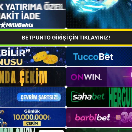
BETPUNTO GİRİŞ İÇİN TIKLAYINIZ!