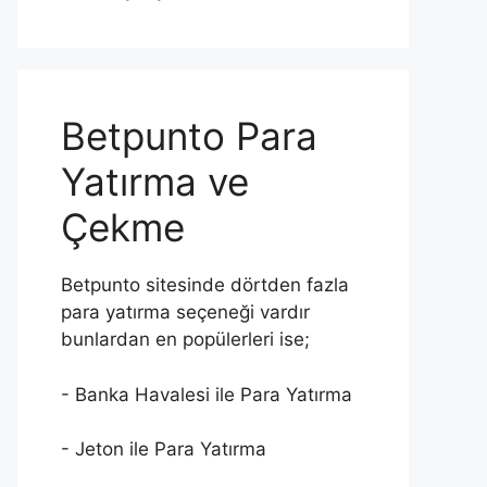
Betpunto Para
Yatırma ve
Çekme
Betpunto sitesinde dörtden fazla
para yatırma seçeneği vardır
bunlardan en popülerleri ise;
- Banka Havalesi ile Para Yatırma
- Jeton ile Para Yatırma