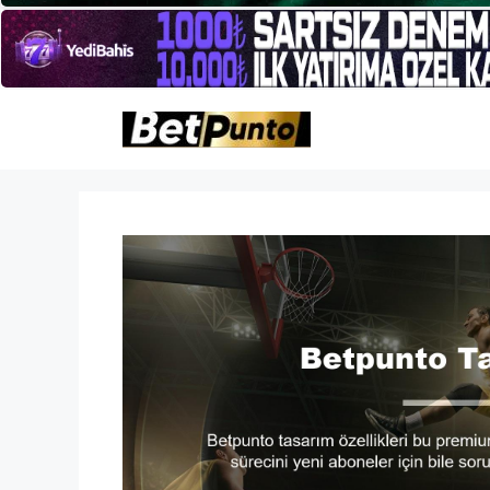
İçeriğe
atla