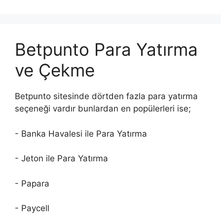
Betpunto Para Yatırma
ve Çekme
Betpunto sitesinde dörtden fazla para yatırma
seçeneği vardır bunlardan en popülerleri ise;
- Banka Havalesi ile Para Yatırma
- Jeton ile Para Yatırma
- Papara
- Paycell