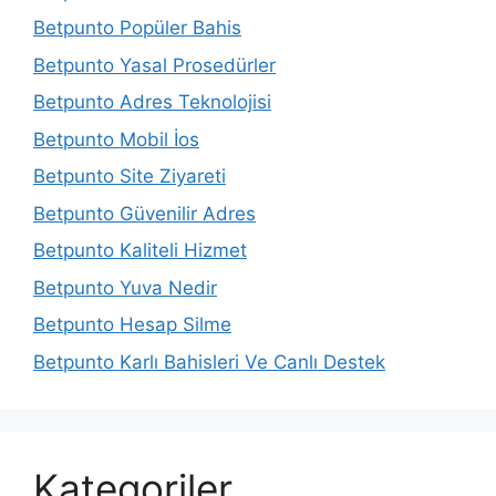
Betpunto Popüler Bahis
Betpunto Yasal Prosedürler
Betpunto Adres Teknolojisi
Betpunto Mobil İos
Betpunto Site Ziyareti
Betpunto Güvenilir Adres
Betpunto Kaliteli Hizmet
Betpunto Yuva Nedir
Betpunto Hesap Silme
Betpunto Karlı Bahisleri Ve Canlı Destek
Kategoriler