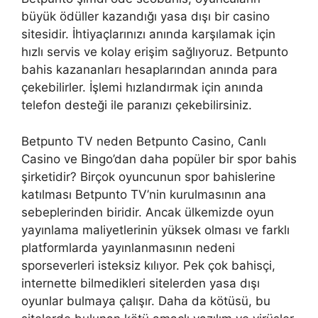
büyük ödüller kazandığı yasa dışı bir casino
sitesidir. İhtiyaçlarınızı anında karşılamak için
hızlı servis ve kolay erişim sağlıyoruz. Betpunto
bahis kazananları hesaplarından anında para
çekebilirler. İşlemi hızlandırmak için anında
telefon desteği ile paranızı çekebilirsiniz.
Betpunto TV neden Betpunto Casino, Canlı
Casino ve Bingo’dan daha popüler bir spor bahis
şirketidir? Birçok oyuncunun spor bahislerine
katılması Betpunto TV’nin kurulmasının ana
sebeplerinden biridir. Ancak ülkemizde oyun
yayınlama maliyetlerinin yüksek olması ve farklı
platformlarda yayınlanmasının nedeni
sporseverleri isteksiz kılıyor. Pek çok bahisçi,
internette bilmedikleri sitelerden yasa dışı
oyunlar bulmaya çalışır. Daha da kötüsü, bu