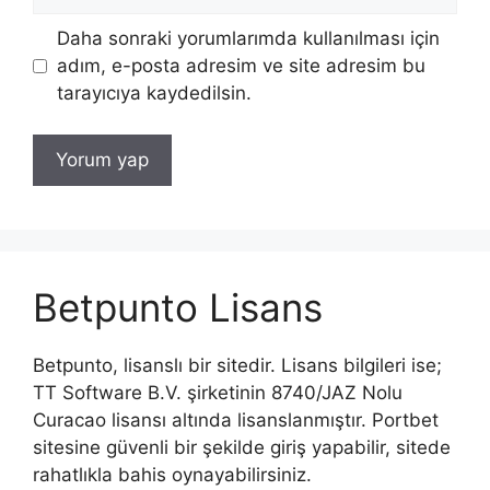
sitesi
Daha sonraki yorumlarımda kullanılması için
adım, e-posta adresim ve site adresim bu
tarayıcıya kaydedilsin.
Betpunto Lisans
Betpunto, lisanslı bir sitedir. Lisans bilgileri ise;
TT Software B.V. şirketinin 8740/JAZ Nolu
Curacao lisansı altında lisanslanmıştır. Portbet
sitesine güvenli bir şekilde giriş yapabilir, sitede
rahatlıkla bahis oynayabilirsiniz.