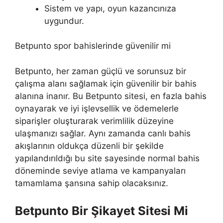
Sistem ve yapı, oyun kazancınıza
uygundur.
Betpunto spor bahislerinde güvenilir mi
Betpunto, her zaman güçlü ve sorunsuz bir
çalışma alanı sağlamak için güvenilir bir bahis
alanına inanır. Bu Betpunto sitesi, en fazla bahis
oynayarak ve iyi işlevsellik ve ödemelerle
siparişler oluşturarak verimlilik düzeyine
ulaşmanızı sağlar. Aynı zamanda canlı bahis
akışlarının oldukça düzenli bir şekilde
yapılandırıldığı bu site sayesinde normal bahis
döneminde seviye atlama ve kampanyaları
tamamlama şansına sahip olacaksınız.
Betpunto Bir Şikayet Sitesi Mi