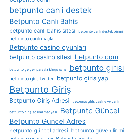
betpunto canli destek
Betpunto Canlı Bahis
betpunto canlı bahis sitesi
betpunto canlı destek birimi
betpunto canlı maçlar
Betpunto casino oyunları
betpunto com
betpunto casino sitesi
betpunto girisi
betpunto gerçek parayla bingo oyna
betpunto giris yap
betpunto giris twitter
Betpunto Giriş
Betpunto Giriş Adresi
betpunto giriş casino ve canlı
Betpunto Güncel
betpunto giriş sosyal medyası
Betpunto Güncel Adres
betpunto güncel adresi
betpunto güvenilir mi
betpunto güvenlir mi
Betpunto hesabı