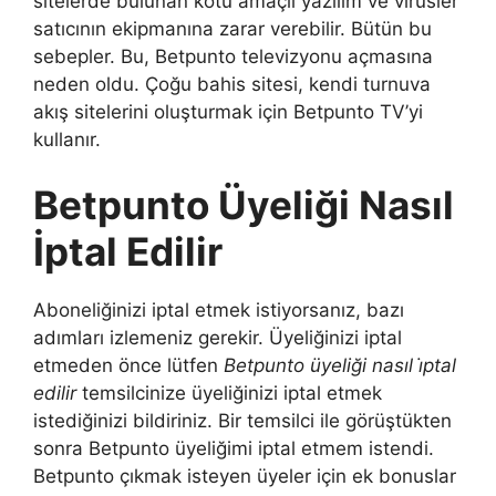
sitelerde bulunan kötü amaçlı yazılım ve virüsler
satıcının ekipmanına zarar verebilir. Bütün bu
sebepler. Bu, Betpunto televizyonu açmasına
neden oldu. Çoğu bahis sitesi, kendi turnuva
akış sitelerini oluşturmak için Betpunto TV’yi
kullanır.
Betpunto Üyeliği Nasıl
İptal Edilir
Aboneliğinizi iptal etmek istiyorsanız, bazı
adımları izlemeniz gerekir. Üyeliğinizi iptal
etmeden önce lütfen
Betpunto üyeliği nasıl i̇ptal
edilir
temsilcinize üyeliğinizi iptal etmek
istediğinizi bildiriniz. Bir temsilci ile görüştükten
sonra Betpunto üyeliğimi iptal etmem istendi.
Betpunto çıkmak isteyen üyeler için ek bonuslar