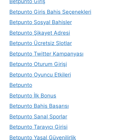
Betpunto Giriş
Betpunto Giriş Bahis Seçenekleri
Betpunto Sosyal Bahisler
Betpunto Şikayet Adresi
Betpunto Ücretsiz Slotlar
Betpunto Twitter Kampanyası
Betpunto Oturum Girişi
Betpunto Oyuncu Etkileri
Betpunto
Betpunto İlk Bonus
Betpunto Bahis Başarısı
Betpunto Sanal Sporlar
Betpunto Tarayıcı Girişi
Betpunto Yasal Güvenilirlik