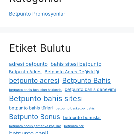
Betpunto Promosyonlar
Etiket Bulutu
adresi betpunto
bahis sitesi betpunto
Betpunto Adres
Betpunto Adres Değişikliği
betpunto adresi
Betpunto Bahis
betpunto bahis deneyimi
betpunto bahis bonusları hakkında
Betpunto bahis sitesi
betpunto bahis türleri
betpunto basketbol bahis
Betpunto Bonus
betpunto bonuslar
betpunto bonus şartlar ve koşullar
betpunto btk
betpunto canli