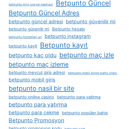
Betpunto Güncel
betpunto giriş sosyal medyası
Betpunto Güncel Adres
betpunto güncel adresi
betpunto güvenilir mi
betpunto güvenlir mi
Betpunto hesabı
betpunto instagram
betpunto hizmetleri url
Betpunto kayıt
betpunto kayit
betpunto maç izle
betpunto kaç oldu
betpunto maç izleme
betpunto mevcut giriş adresi
betpunto mobil bingo bahis sitesi
betpunto mobil giriş
betpunto nasil bir site
betpunto online casino
betpunto para yatirma
betpunto para yatırma
betpunto para çekme
betpunto popüler bahis
Betpunto Promosyon
betpunto promosyon kodu
betpunto rulet