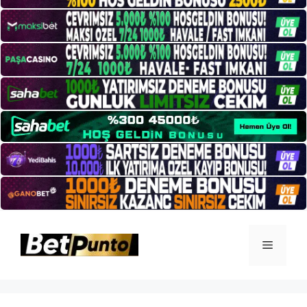
İçeriğe
atla
Menü