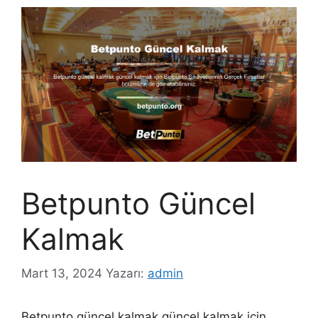
Betpunto Güncel
Kalmak
Mart 13, 2024
Yazarı:
admin
Betpunto güncel kalmak güncel kalmak için