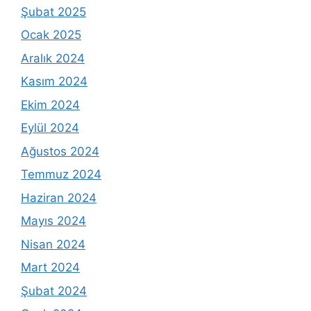
Şubat 2025
Ocak 2025
Aralık 2024
Kasım 2024
Ekim 2024
Eylül 2024
Ağustos 2024
Temmuz 2024
Haziran 2024
Mayıs 2024
Nisan 2024
Mart 2024
Şubat 2024