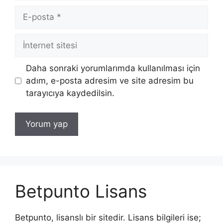
E-
posta
İnternet
sitesi
Daha sonraki yorumlarımda kullanılması için
adım, e-posta adresim ve site adresim bu
tarayıcıya kaydedilsin.
Betpunto Lisans
Betpunto, lisanslı bir sitedir. Lisans bilgileri ise;