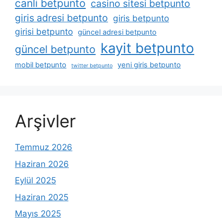
canli betpunto
casino sitesi betpunto
giris adresi betpunto
giris betpunto
girisi betpunto
güncel adresi betpunto
kayit betpunto
güncel betpunto
mobil betpunto
yeni giris betpunto
twitter betpunto
Arşivler
Temmuz 2026
Haziran 2026
Eylül 2025
Haziran 2025
Mayıs 2025