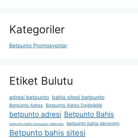
Kategoriler
Betpunto Promosyonlar
Etiket Bulutu
adresi betpunto
bahis sitesi betpunto
Betpunto Adres
Betpunto Adres Değişikliği
betpunto adresi
Betpunto Bahis
betpunto bahis deneyimi
betpunto bahis bonusları hakkında
Betpunto bahis sitesi