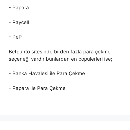
- Papara
- Paycell
- PeP
Betpunto sitesinde birden fazla para çekme
seçeneği vardır bunlardan en popülerleri ise;
- Banka Havalesi ile Para Çekme
- Papara ile Para Çekme