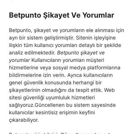
Betpunto Şikayet Ve Yorumlar
Betpunto, şikayet ve yorumların ele alınması için
ayrı bir sistem geliştirmiştir. Sitenin işleyişine
ilişkin tüm kullanıcı yorumları detaylı bir şekilde
analiz edilmektedir.
Betpunto şikayet ve
yorumlar
Kullanıcıların yorumları müşteri
hizmetlerine veya sosyal medya platformlarına
bildirmelerine izin verin. Ayrıca kullanıcıların
genel güvenlik konusunda herhangi bir
şikayetlerinin olmadığını da tespit ettik. Web
sitesi güvenliği uyumluluk hizmetleri
sağlıyoruz.Güncellenen bu sistem sayesinde
kullanıcılar kesintisiz erişimin keyfini
çıkarabiliyor.