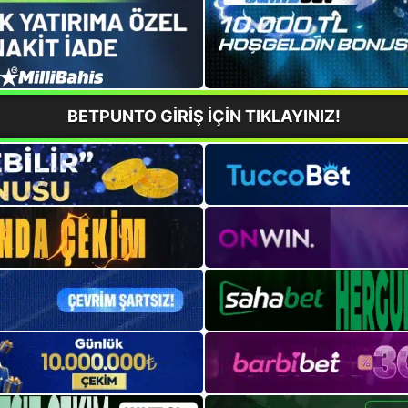
BETPUNTO GİRİŞ İÇİN TIKLAYINIZ!