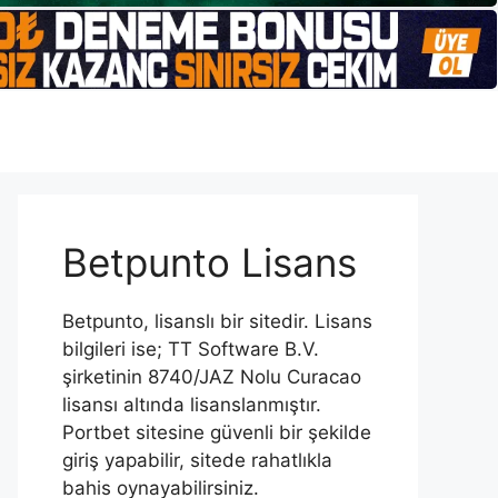
Betpunto Lisans
Betpunto, lisanslı bir sitedir. Lisans
bilgileri ise; TT Software B.V.
şirketinin 8740/JAZ Nolu Curacao
lisansı altında lisanslanmıştır.
Portbet sitesine güvenli bir şekilde
giriş yapabilir, sitede rahatlıkla
bahis oynayabilirsiniz.