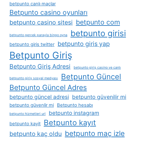
betpunto canlı maçlar
Betpunto casino oyunları
betpunto com
betpunto casino sitesi
betpunto girisi
betpunto gerçek parayla bingo oyna
betpunto giris yap
betpunto giris twitter
Betpunto Giriş
Betpunto Giriş Adresi
betpunto giriş casino ve canlı
Betpunto Güncel
betpunto giriş sosyal medyası
Betpunto Güncel Adres
betpunto güncel adresi
betpunto güvenilir mi
betpunto güvenlir mi
Betpunto hesabı
betpunto instagram
betpunto hizmetleri url
Betpunto kayıt
betpunto kayit
betpunto maç izle
betpunto kaç oldu