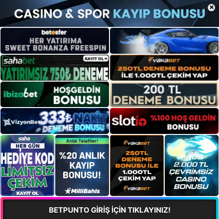
×
BETPUNTO GİRİŞ İÇİN TIKLAYINIZ!