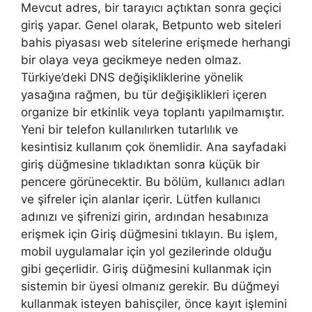
Mevcut adres, bir tarayıcı açtıktan sonra geçici
giriş yapar. Genel olarak, Betpunto web siteleri
bahis piyasası web sitelerine erişmede herhangi
bir olaya veya gecikmeye neden olmaz.
Türkiye’deki DNS değişikliklerine yönelik
yasağına rağmen, bu tür değişiklikleri içeren
organize bir etkinlik veya toplantı yapılmamıştır.
Yeni bir telefon kullanılırken tutarlılık ve
kesintisiz kullanım çok önemlidir. Ana sayfadaki
giriş düğmesine tıkladıktan sonra küçük bir
pencere görünecektir. Bu bölüm, kullanıcı adları
ve şifreler için alanlar içerir. Lütfen kullanıcı
adınızı ve şifrenizi girin, ardından hesabınıza
erişmek için Giriş düğmesini tıklayın. Bu işlem,
mobil uygulamalar için yol gezilerinde olduğu
gibi geçerlidir. Giriş düğmesini kullanmak için
sistemin bir üyesi olmanız gerekir. Bu düğmeyi
kullanmak isteyen bahisçiler, önce kayıt işlemini