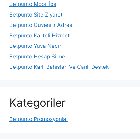
Betpunto Mobil İos
Betpunto Site Ziyareti
Betpunto Güvenilir Adres
Betpunto Kaliteli Hizmet
Betpunto Yuva Nedir
Betpunto Hesap Silme
Betpunto Karlı Bahisleri Ve Canlı Destek
Kategoriler
Betpunto Promosyonlar