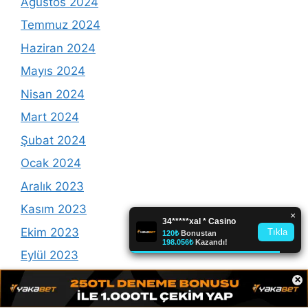
Ağustos 2024
Temmuz 2024
Haziran 2024
Mayıs 2024
Nisan 2024
Mart 2024
Şubat 2024
Ocak 2024
Aralık 2023
Kasım 2023
Ekim 2023
Eylül 2023
Ağustos 2023
×
Temmuz 2023