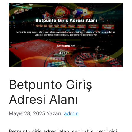
Betpunto Giriş
Adresi Alanı
Mayıs 28, 2025
Yazarı:
admin
Betpunto giriş adresi alanı seobahis, çevrimiçi