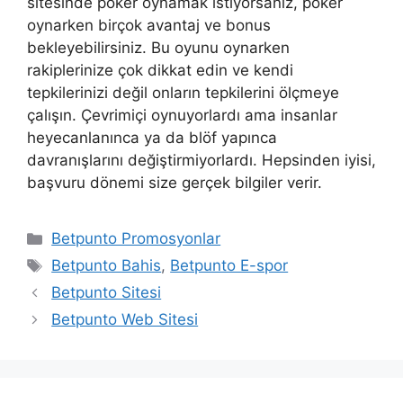
sitesinde poker oynamak istiyorsanız, poker
oynarken birçok avantaj ve bonus
bekleyebilirsiniz. Bu oyunu oynarken
rakiplerinize çok dikkat edin ve kendi
tepkilerinizi değil onların tepkilerini ölçmeye
çalışın. Çevrimiçi oynuyorlardı ama insanlar
heyecanlanınca ya da blöf yapınca
davranışlarını değiştirmiyorlardı. Hepsinden iyisi,
başvuru dönemi size gerçek bilgiler verir.
Kategoriler
Betpunto Promosyonlar
Etiketler
Betpunto Bahis
,
Betpunto E-spor
Betpunto Sitesi
Betpunto Web Sitesi