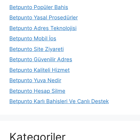
Betpunto Popüler Bahis
Betpunto Yasal Prosedürler
Betpunto Adres Teknolojisi
Betpunto Mobil İos
Betpunto Site Ziyareti
Betpunto Güvenilir Adres
Betpunto Kaliteli Hizmet
Betpunto Yuva Nedir
Betpunto Hesap Silme
Betpunto Karlı Bahisleri Ve Canlı Destek
Kategoriler