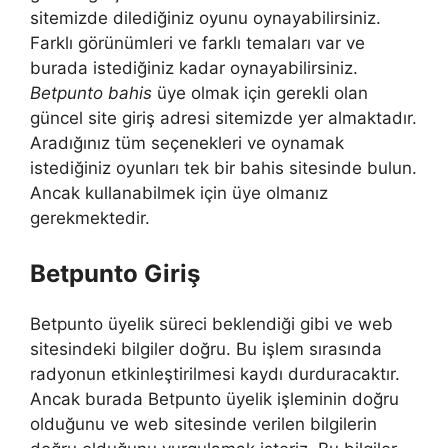
sitemizde dilediğiniz oyunu oynayabilirsiniz.
Farklı görünümleri ve farklı temaları var ve
burada istediğiniz kadar oynayabilirsiniz.
Betpunto bahis
üye olmak için gerekli olan
güncel site giriş adresi sitemizde yer almaktadır.
Aradığınız tüm seçenekleri ve oynamak
istediğiniz oyunları tek bir bahis sitesinde bulun.
Ancak kullanabilmek için üye olmanız
gerekmektedir.
Betpunto Giriş
Betpunto üyelik süreci beklendiği gibi ve web
sitesindeki bilgiler doğru. Bu işlem sırasında
radyonun etkinleştirilmesi kaydı durduracaktır.
Ancak burada Betpunto üyelik işleminin doğru
olduğunu ve web sitesinde verilen bilgilerin