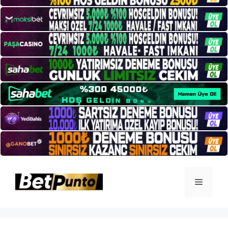
İçeriğe
atla
Menü