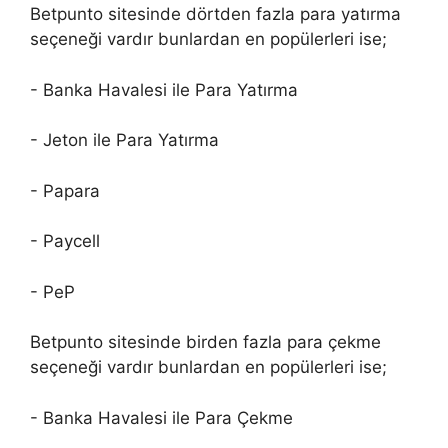
Betpunto sitesinde dörtden fazla para yatırma
seçeneği vardır bunlardan en popülerleri ise;
- Banka Havalesi ile Para Yatırma
- Jeton ile Para Yatırma
- Papara
- Paycell
- PeP
Betpunto sitesinde birden fazla para çekme
seçeneği vardır bunlardan en popülerleri ise;
- Banka Havalesi ile Para Çekme