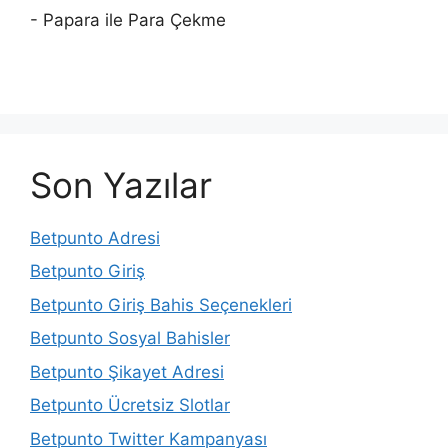
- Papara ile Para Çekme
Son Yazılar
Betpunto Adresi
Betpunto Giriş
Betpunto Giriş Bahis Seçenekleri
Betpunto Sosyal Bahisler
Betpunto Şikayet Adresi
Betpunto Ücretsiz Slotlar
Betpunto Twitter Kampanyası