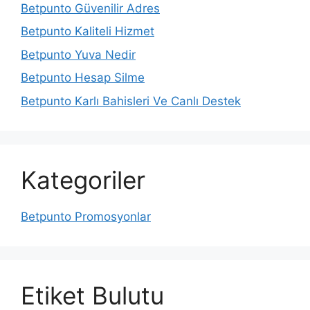
Betpunto Güvenilir Adres
Betpunto Kaliteli Hizmet
Betpunto Yuva Nedir
Betpunto Hesap Silme
Betpunto Karlı Bahisleri Ve Canlı Destek
Kategoriler
Betpunto Promosyonlar
Etiket Bulutu