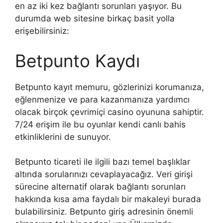
en az iki kez bağlantı sorunları yaşıyor. Bu
durumda web sitesine birkaç basit yolla
erişebilirsiniz:
Betpunto Kaydı
Betpunto kayıt memuru, gözlerinizi korumanıza,
eğlenmenize ve para kazanmanıza yardımcı
olacak birçok çevrimiçi casino oyununa sahiptir.
7/24 erişim ile bu oyunlar kendi canlı bahis
etkinliklerini de sunuyor.
Betpunto ticareti ile ilgili bazı temel başlıklar
altında sorularınızı cevaplayacağız. Veri girişi
sürecine alternatif olarak bağlantı sorunları
hakkında kısa ama faydalı bir makaleyi burada
bulabilirsiniz. Betpunto giriş adresinin önemli