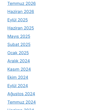
Temmuz 2026
Haziran 2026
Eylül 2025
Haziran 2025
Mayıs 2025
Şubat 2025
Ocak 2025
Aralık 2024
Kasım 2024
Ekim 2024
Eylül 2024
Ağustos 2024
Temmuz 2024