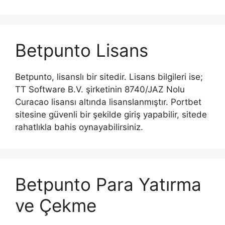
Betpunto Lisans
Betpunto, lisanslı bir sitedir. Lisans bilgileri ise;
TT Software B.V. şirketinin 8740/JAZ Nolu
Curacao lisansı altında lisanslanmıştır. Portbet
sitesine güvenli bir şekilde giriş yapabilir, sitede
rahatlıkla bahis oynayabilirsiniz.
Betpunto Para Yatırma
ve Çekme