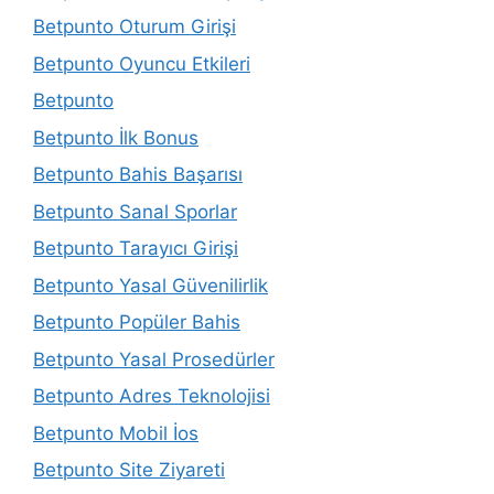
Betpunto Oturum Girişi
Betpunto Oyuncu Etkileri
Betpunto
Betpunto İlk Bonus
Betpunto Bahis Başarısı
Betpunto Sanal Sporlar
Betpunto Tarayıcı Girişi
Betpunto Yasal Güvenilirlik
Betpunto Popüler Bahis
Betpunto Yasal Prosedürler
Betpunto Adres Teknolojisi
Betpunto Mobil İos
Betpunto Site Ziyareti