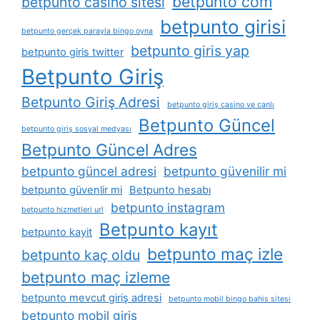
betpunto com
betpunto casino sitesi
betpunto girisi
betpunto gerçek parayla bingo oyna
betpunto giris yap
betpunto giris twitter
Betpunto Giriş
Betpunto Giriş Adresi
betpunto giriş casino ve canlı
Betpunto Güncel
betpunto giriş sosyal medyası
Betpunto Güncel Adres
betpunto güncel adresi
betpunto güvenilir mi
betpunto güvenlir mi
Betpunto hesabı
betpunto instagram
betpunto hizmetleri url
Betpunto kayıt
betpunto kayit
betpunto maç izle
betpunto kaç oldu
betpunto maç izleme
betpunto mevcut giriş adresi
betpunto mobil bingo bahis sitesi
betpunto mobil giriş