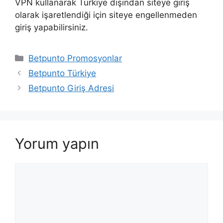
VPN kullanarak Türkiye dışından siteye giriş
olarak işaretlendiği için siteye engellenmeden
giriş yapabilirsiniz.
Kategoriler
Betpunto Promosyonlar
Betpunto Türkiye
Betpunto Giriş Adresi
Yorum yapın
Yorum