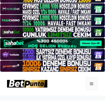
İçeriğe
atla
Menü