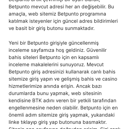
Betpunto mevcut adresi her an değişebilir. Bu
amaçla, web sitemiz Betpunto programına
katılmak isteyenler için güncel adres bildirimleri
ve basit bir giriş butonu sunmaktadır.
Yeni bir Betpunto girişiyle güncellenmiş
inceleme sayfamıza hoş geldiniz. Güvenilir
bahis siteleri Betpunto için en kapsamlı
inceleme makalelerini sunuyoruz. Mevcut
Betpunto giriş adresinizi kullanarak canlı bahis
sitemize giriş yapın ve gelişmiş bahis ve casino
hizmetlerimize anında erişin. Ancak bazı
durumlarda bunu yapmak, web sitesinin
kendisine BTK adını veren bir yetkili tarafından
engellenmesine neden olabilir. Betpunto için en
önemli adım sitemize giriş yapmak, yukarıdaki
linke tıklayıp giriş yap butonuna basmaktır.