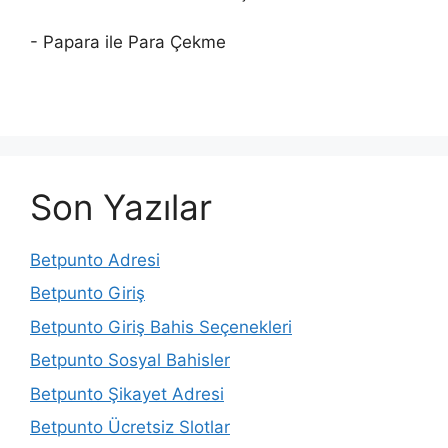
- Papara ile Para Çekme
Son Yazılar
Betpunto Adresi
Betpunto Giriş
Betpunto Giriş Bahis Seçenekleri
Betpunto Sosyal Bahisler
Betpunto Şikayet Adresi
Betpunto Ücretsiz Slotlar