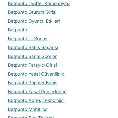
Betpunto Twitter Kampanyası
Betpunto Oturum Girişi
Betpunto Oyuncu Etkileri
Betpunto
Betpunto İlk Bonus
Betpunto Bahis Başarısı
Betpunto Sanal Sporlar
Betpunto Tarayıcı Girişi
Betpunto Yasal Güvenilirlik
Betpunto Popüler Bahis
Betpunto Yasal Prosedürler
Betpunto Adres Teknolojisi
Betpunto Mobil İos