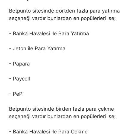
Betpunto sitesinde dörtden fazla para yatırma
seçeneği vardır bunlardan en popülerleri ise;
- Banka Havalesi ile Para Yatırma
- Jeton ile Para Yatırma
- Papara
- Paycell
- PeP
Betpunto sitesinde birden fazla para çekme
seçeneği vardır bunlardan en popülerleri ise;
- Banka Havalesi ile Para Çekme