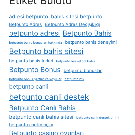
Etiket Bulutu
adresi betpunto
bahis sitesi betpunto
Betpunto Adres
Betpunto Adres Değişikliği
betpunto adresi
Betpunto Bahis
betpunto bahis deneyimi
betpunto bahis bonusları hakkında
Betpunto bahis sitesi
betpunto bahis türleri
betpunto basketbol bahis
Betpunto Bonus
betpunto bonuslar
betpunto bonus şartlar ve koşullar
betpunto btk
betpunto canli
betpunto canli destek
Betpunto Canlı Bahis
betpunto canlı bahis sitesi
betpunto canlı destek birimi
betpunto canlı maçlar
Betpunto casino oyunları