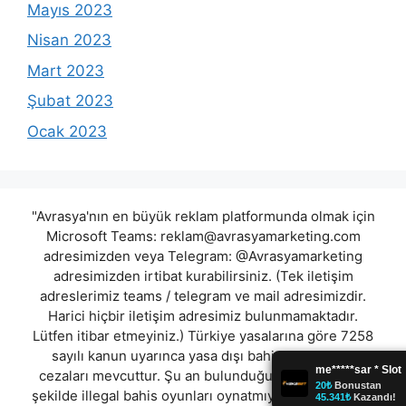
Mayıs 2023
Nisan 2023
Mart 2023
Şubat 2023
Ocak 2023
"Avrasya'nın en büyük reklam platformunda olmak için
Microsoft Teams:
reklam@avrasyamarketing.com
adresimizden veya Telegram: @Avrasyamarketing
adresimizden irtibat kurabilirsiniz. (Tek iletişim
adreslerimiz teams / telegram ve mail adresimizdir.
Harici hiçbir iletişim adresimiz bulunmamaktadır.
Lütfen itibar etmeyiniz.) Türkiye yasalarına göre 7258
sayılı kanun uyarınca yasa dışı bahis oynamanın
cezaları mevcuttur. Şu an bulunduğunuz site hiç bir
şekilde illegal bahis oyunları oynatmıyor ve oynamaya