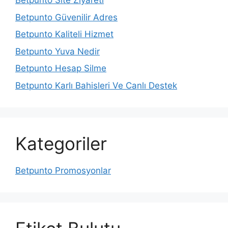
Betpunto Site Ziyareti
Betpunto Güvenilir Adres
Betpunto Kaliteli Hizmet
Betpunto Yuva Nedir
Betpunto Hesap Silme
Betpunto Karlı Bahisleri Ve Canlı Destek
Kategoriler
Betpunto Promosyonlar